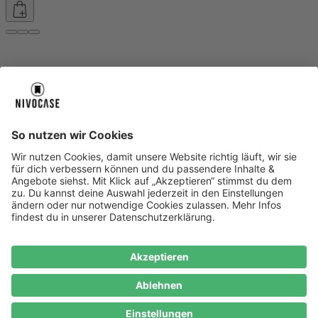
Über uns
Über uns
About NIVOCASE
NIVOCASE Test Lab
Blog
Jobs
Schreib uns
Geschäftskunden
Newsletter
Sicher bezahlen
Sicher bezahlen
Hilfe-Center
Hilfe-Center
Zahlungsarten
Versandinfos
Alle Hilfe-Themen
Zufriedenheitsgarantie
Service
Service
AGB
VERTRAG WIDERRUFEN
Datenschutz
Ombudsmann
Barrierefreiheit
Lieferantenkodex
Bestell-Prozess
Anlieferungsbedingung
Bestseller
Bestseller
iPhone Handyhüllen
Samsung Handyhüllen
Google Handyhüllen
Handyhüllen
Handyketten
Impressum
Datenschutz
Cookie Consent
* Preisangaben inkl. Mwst. und zzgl.
Versandkosten