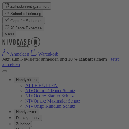
Zufriedenheit garantiert
Schnelle Lieferung
Geprüfte Sicherheit
20 Jahre Expertise
Menü
Anmelden
Warenkorb
Jetzt zum Newsletter anmelden und
10 % Rabatt
sichern -
Jetzt
anmelden
Handyhüllen
ALLE HÜLLEN
NIVOpure: Cleaner Schutz
NIVOcore: Starker Schutz
NIVOmax: Maximaler Schutz
NIVOflip: Rundum-Schutz
Handyketten
Displayschutz
Zubehör