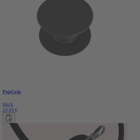
PopGrip
black
19,99 €