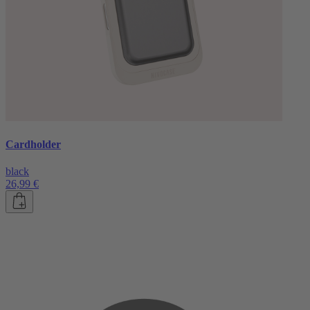
Cardholder
black
26,99 €