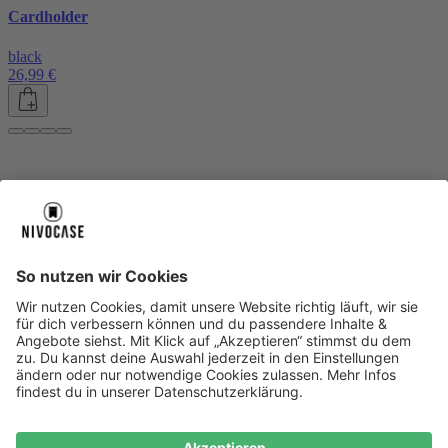
Cardholder
black
26,99 €
Über uns
Über uns
About NIVOCASE
NIVOCASE Test Lab
Blog
Jobs
Schreib uns
Geschäftskunden
Newsletter
Sicher bezahlen
Sicher bezahlen
Hilfe-Center
Hilfe-Center
Zahlungsarten
Versandinfos
Alle Hilfe-Themen
Zufriedenheitsgarantie
Service
Service
AGB
VERTRAG WIDERRUFEN
Datenschutz
Ombudsmann
Barrierefreiheit
Lieferantenkodex
Bestell-Prozess
Anlieferungsbedingung
Bestseller
Bestseller
iPhone Handyhüllen
Samsung Handyhüllen
Google Handyhüllen