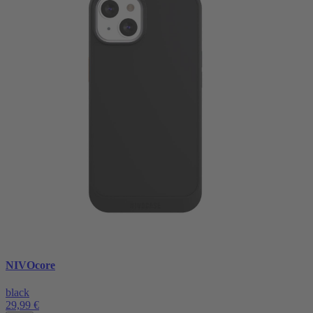
NIVOcore
black
29,99 €