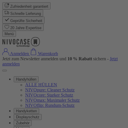
Zufriedenheit garantiert
Schnelle Lieferung
Geprüfte Sicherheit
20 Jahre Expertise
Menü
Anmelden
Warenkorb
Jetzt zum Newsletter anmelden und
10 % Rabatt
sichern -
Jetzt
anmelden
Handyhüllen
ALLE HÜLLEN
NIVOpure: Cleaner Schutz
NIVOcore: Starker Schutz
NIVOmax: Maximaler Schutz
NIVOflip: Rundum-Schutz
Handyketten
Displayschutz
Zubehör