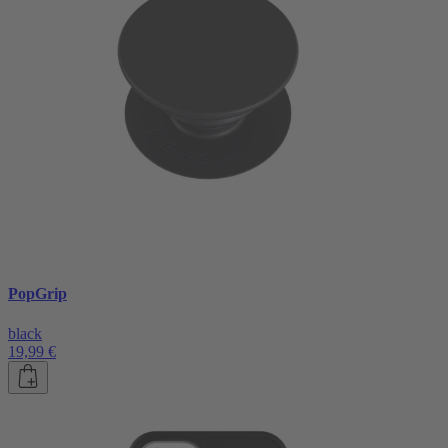
PopGrip
black
19,99 €