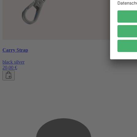
Carry Strap
black silver
20,00 €