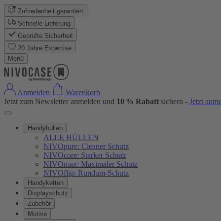
Zufriedenheit garantiert
Schnelle Lieferung
Geprüfte Sicherheit
20 Jahre Expertise
Menü
Anmelden
Warenkorb
Jetzt zum Newsletter anmelden und
10 % Rabatt
sichern -
Jetzt anm
Handyhüllen
ALLE HÜLLEN
NIVOpure: Cleaner Schutz
NIVOcore: Starker Schutz
NIVOmax: Maximaler Schutz
NIVOflip: Rundum-Schutz
Handyketten
Displayschutz
Zubehör
Motive