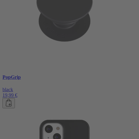
PopGrip
black
19,99 €