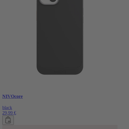
NIVOcore
black
29,99 €