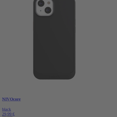
NIVOcore
black
29,99 €