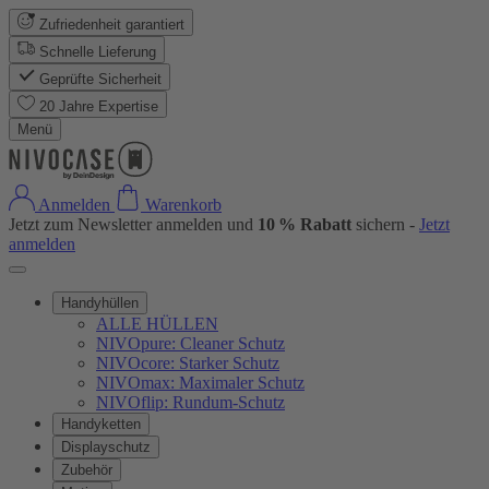
Zufriedenheit garantiert
Schnelle Lieferung
Geprüfte Sicherheit
20 Jahre Expertise
Menü
Anmelden
Warenkorb
Jetzt zum Newsletter anmelden und
10 % Rabatt
sichern -
Jetzt
anmelden
Handyhüllen
ALLE HÜLLEN
NIVOpure: Cleaner Schutz
NIVOcore: Starker Schutz
NIVOmax: Maximaler Schutz
NIVOflip: Rundum-Schutz
Handyketten
Displayschutz
Zubehör