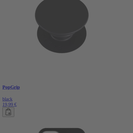
PopGrip
black
19,99 €