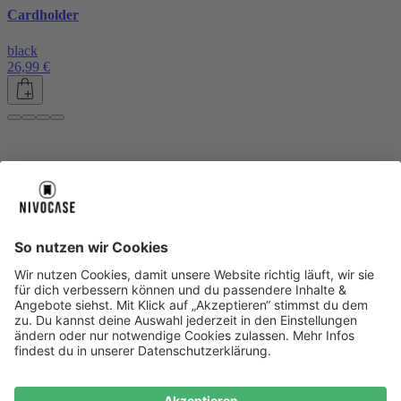
Cardholder
black
26,99 €
Über uns
Über uns
About NIVOCASE
NIVOCASE Test Lab
Blog
Jobs
Schreib uns
Geschäftskunden
Newsletter
Sicher bezahlen
Sicher bezahlen
Hilfe-Center
Hilfe-Center
Zahlungsarten
Versandinfos
Alle Hilfe-Themen
Zufriedenheitsgarantie
Service
Service
AGB
VERTRAG WIDERRUFEN
Datenschutz
Ombudsmann
Barrierefreiheit
Lieferantenkodex
Bestell-Prozess
Anlieferungsbedingung
Bestseller
Bestseller
iPhone Handyhüllen
Samsung Handyhüllen
Google Handyhüllen