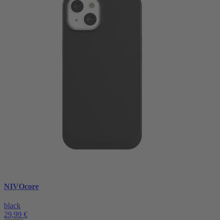
NIVOcore
black
29,99 €