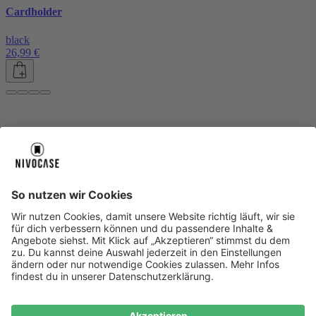
Cardholder
black
26,99 €
Über uns
Über uns
About NIVOCASE
NIVOCASE Test Lab
Blog
Jobs
Schreib uns
Geschäftskunden
Newsletter
Sicher bezahlen
Sicher bezahlen
Hilfe-Center
Hilfe-Center
Zahlungsarten
Versandinfos
Alle Hilfe-Themen
Zufriedenheitsgarantie
Service
Service
AGB
VERTRAG WIDERRUFEN
Datenschutz
Ombudsmann
Barrierefreiheit
Lieferantenkodex
Bestell-Prozess
Anlieferungsbedingung
Bestseller
Bestseller
iPhone Handyhüllen
Samsung Handyhüllen
Google Handyhüllen