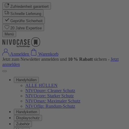
Zufriedenheit garantiert
Schnelle Lieferung
Geprüfte Sicherheit
20 Jahre Expertise
Menü
Anmelden
Warenkorb
Jetzt zum Newsletter anmelden und
10 % Rabatt
sichern -
Jetzt
anmelden
Handyhüllen
ALLE HÜLLEN
NIVOpure: Cleaner Schutz
NIVOcore: Starker Schutz
NIVOmax: Maximaler Schutz
NIVOflip: Rundum-Schutz
Handyketten
Displayschutz
Zubehör