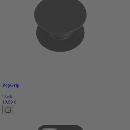
PopGrip
black
19,99 €