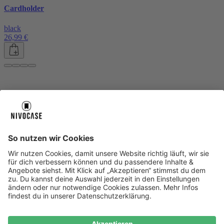
Cardholder
black
26,99 €
Über uns
Über uns
About NIVOCASE
NIVOCASE Test Lab
Blog
Jobs
Schreib uns
Geschäftskunden
Newsletter
Sicher bezahlen
Sicher bezahlen
Hilfe-Center
Hilfe-Center
Zahlungsarten
Versandinfos
Alle Hilfe-Themen
Zufriedenheitsgarantie
Service
Service
AGB
VERTRAG WIDERRUFEN
Datenschutz
Ombudsmann
Barrierefreiheit
Lieferantenkodex
Bestell-Prozess
Anlieferungsbedingung
Bestseller
Bestseller
iPhone Handyhüllen
Samsung Handyhüllen
Google Handyhüllen