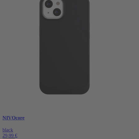
NIVOcore
black
29,99 €