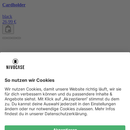
Cardholder
black
26,99 €
Über uns
Über uns
About NIVOCASE
NIVOCASE Test Lab
Blog
Jobs
Schreib uns
Geschäftskunden
Newsletter
Sicher bezahlen
Sicher bezahlen
Hilfe-Center
Hilfe-Center
Zahlungsarten
Versandinfos
Alle Hilfe-Themen
Zufriedenheitsgarantie
Service
Service
AGB
VERTRAG WIDERRUFEN
Datenschutz
Ombudsmann
Barrierefreiheit
Lieferantenkodex
Bestell-Prozess
Anlieferungsbedingung
Bestseller
Bestseller
iPhone Handyhüllen
Samsung Handyhüllen
Google Handyhüllen