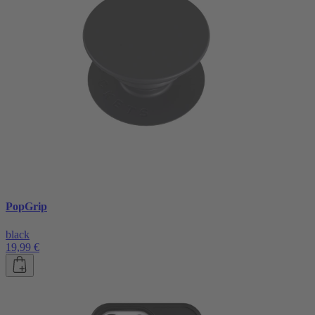
PopGrip
black
19,99 €