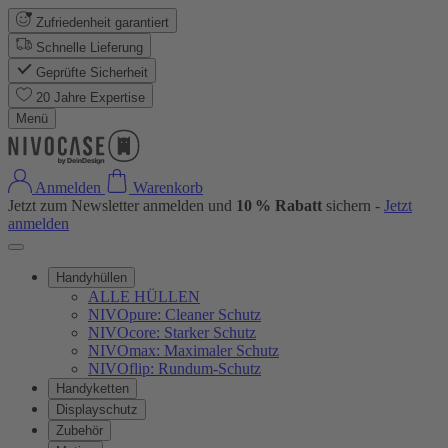
Zufriedenheit garantiert
Schnelle Lieferung
Geprüfte Sicherheit
20 Jahre Expertise
Menü
Anmelden
Warenkorb
Jetzt zum Newsletter anmelden und
10 % Rabatt
sichern -
Jetzt
anmelden
Handyhüllen
ALLE HÜLLEN
NIVOpure: Cleaner Schutz
NIVOcore: Starker Schutz
NIVOmax: Maximaler Schutz
NIVOflip: Rundum-Schutz
Handyketten
Displayschutz
Zubehör