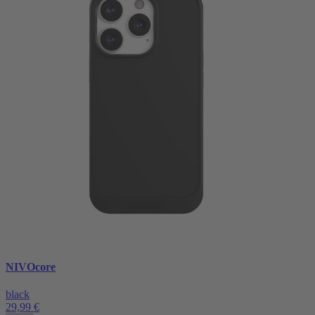
NIVOcore
black
29,99 €