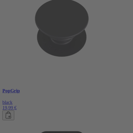
PopGrip
black
19,99 €