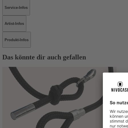
Service-Infos
Artist-Infos
Produkt-Infos
Das könnte dir auch gefallen