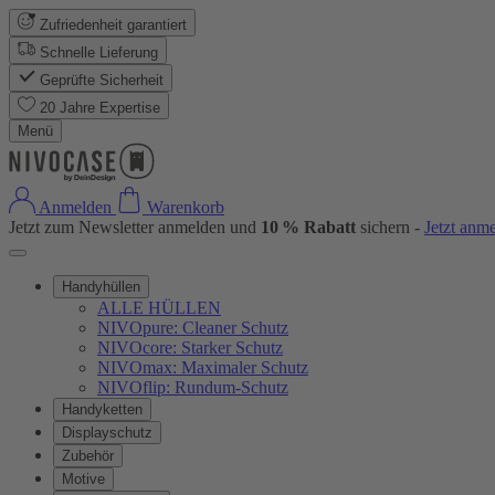
Zufriedenheit garantiert
Schnelle Lieferung
Geprüfte Sicherheit
20 Jahre Expertise
Menü
Anmelden
Warenkorb
Jetzt zum Newsletter anmelden und
10 % Rabatt
sichern -
Jetzt anm
Handyhüllen
ALLE HÜLLEN
NIVOpure: Cleaner Schutz
NIVOcore: Starker Schutz
NIVOmax: Maximaler Schutz
NIVOflip: Rundum-Schutz
Handyketten
Displayschutz
Zubehör
Motive