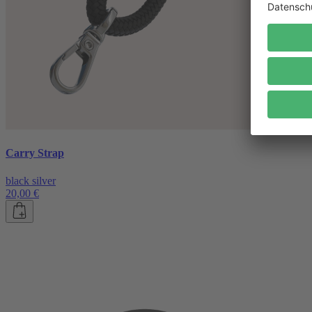
Carry Strap
black silver
20,00 €