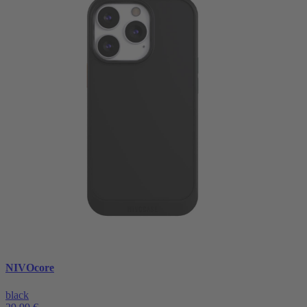
NIVOcore
black