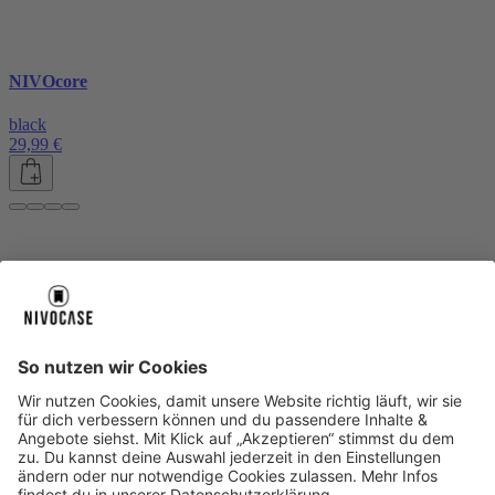
NIVOcore
black
29,99 €
Über uns
Über uns
About NIVOCASE
NIVOCASE Test Lab
Blog
Jobs
Schreib uns
Geschäftskunden
Newsletter
Sicher bezahlen
Sicher bezahlen
Hilfe-Center
Hilfe-Center
Zahlungsarten
Versandinfos
Alle Hilfe-Themen
Zufriedenheitsgarantie
Service
Service
AGB
VERTRAG WIDERRUFEN
Datenschutz
Ombudsmann
Barrierefreiheit
Lieferantenkodex
Bestell-Prozess