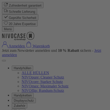
Zufriedenheit garantiert
Schnelle Lieferung
Geprüfte Sicherheit
20 Jahre Expertise
Menü
Anmelden
Warenkorb
Jetzt zum Newsletter anmelden und
10 % Rabatt
sichern -
Jetzt
anmelden
Handyhüllen
ALLE HÜLLEN
NIVOpure: Cleaner Schutz
NIVOcore: Starker Schutz
NIVOmax: Maximaler Schutz
NIVOflip: Rundum-Schutz
Handyketten
Displayschutz
Zubehör