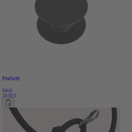
PopGrip
black
19,99 €