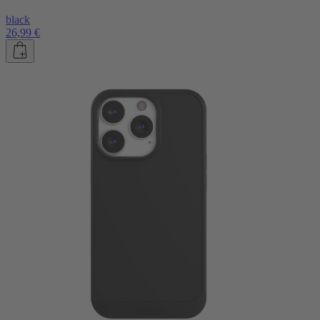
black
26,99 €