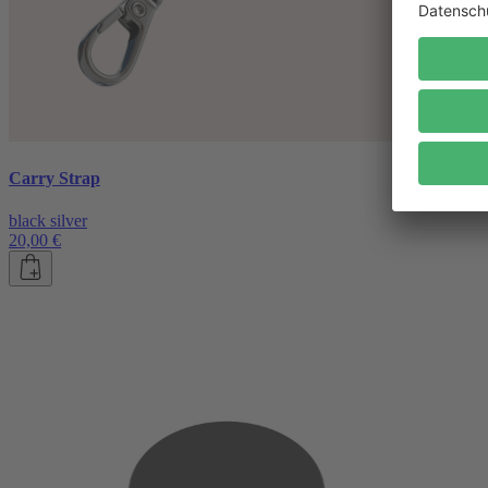
Carry Strap
black silver
20,00 €