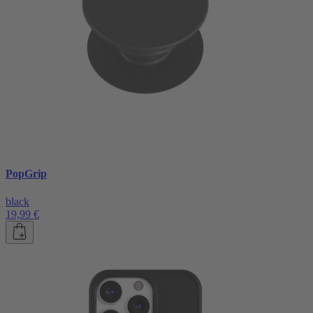
PopGrip
black
19,99 €