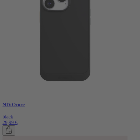
NIVOcore
black
29,99 €