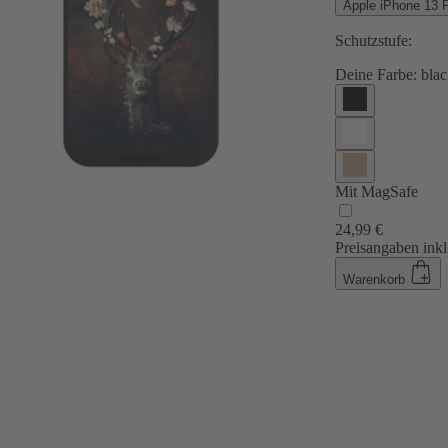
Apple iPhone 13 
Schutzstufe:
Deine Farbe:
blac
Mit MagSafe
24,99 €
Preisangaben inkl
Warenkorb