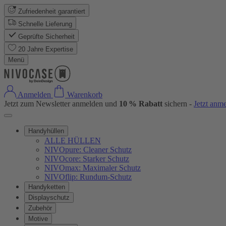
Zufriedenheit garantiert
Schnelle Lieferung
Geprüfte Sicherheit
20 Jahre Expertise
Menü
Anmelden
Warenkorb
Jetzt zum Newsletter anmelden und
10 % Rabatt
sichern -
Jetzt anm
Handyhüllen
ALLE HÜLLEN
NIVOpure: Cleaner Schutz
NIVOcore: Starker Schutz
NIVOmax: Maximaler Schutz
NIVOflip: Rundum-Schutz
Handyketten
Displayschutz
Zubehör
Motive