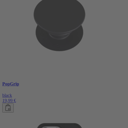
PopGrip
black
19,99 €