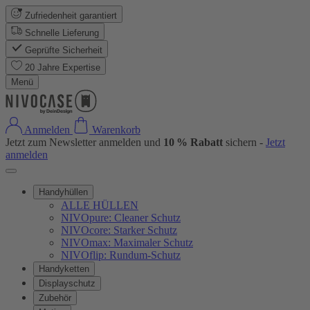
Zufriedenheit garantiert
Schnelle Lieferung
Geprüfte Sicherheit
20 Jahre Expertise
Menü
Anmelden
Warenkorb
Jetzt zum Newsletter anmelden und
10 % Rabatt
sichern -
Jetzt
anmelden
Handyhüllen
ALLE HÜLLEN
NIVOpure: Cleaner Schutz
NIVOcore: Starker Schutz
NIVOmax: Maximaler Schutz
NIVOflip: Rundum-Schutz
Handyketten
Displayschutz
Zubehör