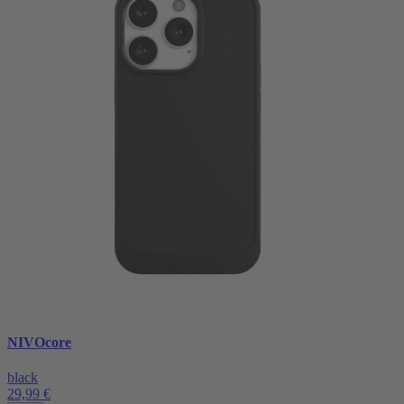
NIVOcore
black
29,99 €