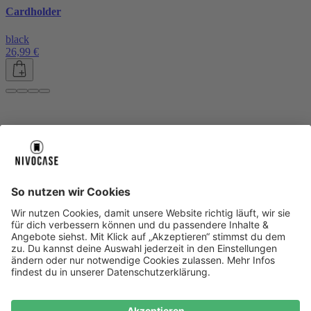
Cardholder
black
26,99 €
Über uns
Über uns
About NIVOCASE
NIVOCASE Test Lab
Blog
Jobs
Schreib uns
Geschäftskunden
Newsletter
Sicher bezahlen
Sicher bezahlen
Hilfe-Center
Hilfe-Center
Zahlungsarten
Versandinfos
Alle Hilfe-Themen
Zufriedenheitsgarantie
Service
Service
AGB
VERTRAG WIDERRUFEN
Datenschutz
Ombudsmann
Barrierefreiheit
Lieferantenkodex
Bestell-Prozess
Anlieferungsbedingung
Bestseller
Bestseller
iPhone Handyhüllen
Samsung Handyhüllen
Google Handyhüllen