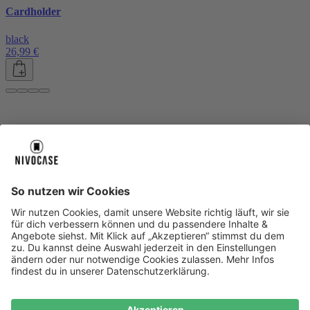
Cardholder
black
26,99 €
Über uns
Über uns
About NIVOCASE
NIVOCASE Test Lab
Blog
Jobs
Schreib uns
Geschäftskunden
Newsletter
Sicher bezahlen
Sicher bezahlen
Hilfe-Center
Hilfe-Center
Zahlungsarten
Versandinfos
Alle Hilfe-Themen
Zufriedenheitsgarantie
Service
Service
AGB
VERTRAG WIDERRUFEN
Datenschutz
Ombudsmann
Barrierefreiheit
Lieferantenkodex
Bestell-Prozess
Anlieferungsbedingung
Bestseller
Bestseller
iPhone Handyhüllen
Samsung Handyhüllen
Google Handyhüllen