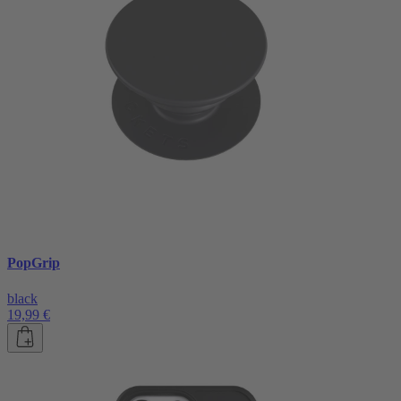
PopGrip
black
19,99 €