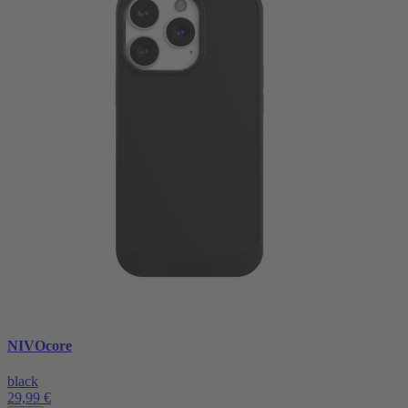
NIVOcore
black
29,99 €