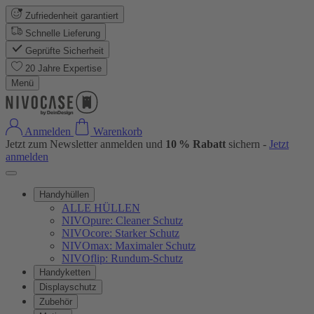
Zufriedenheit garantiert
Schnelle Lieferung
Geprüfte Sicherheit
20 Jahre Expertise
Menü
Anmelden
Warenkorb
Jetzt zum Newsletter anmelden und
10 % Rabatt
sichern -
Jetzt
anmelden
Handyhüllen
ALLE HÜLLEN
NIVOpure: Cleaner Schutz
NIVOcore: Starker Schutz
NIVOmax: Maximaler Schutz
NIVOflip: Rundum-Schutz
Handyketten
Displayschutz
Zubehör