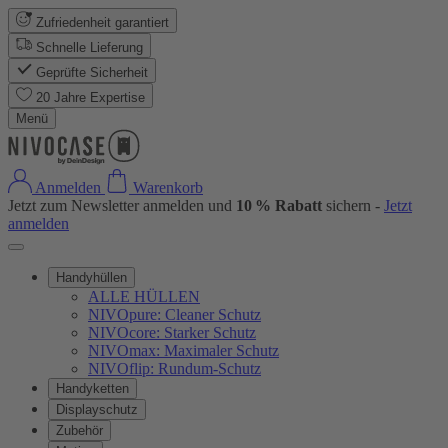
Zufriedenheit garantiert
Schnelle Lieferung
Geprüfte Sicherheit
20 Jahre Expertise
Menü
Anmelden
Warenkorb
Jetzt zum Newsletter anmelden und
10 % Rabatt
sichern -
Jetzt
anmelden
Handyhüllen
ALLE HÜLLEN
NIVOpure: Cleaner Schutz
NIVOcore: Starker Schutz
NIVOmax: Maximaler Schutz
NIVOflip: Rundum-Schutz
Handyketten
Displayschutz
Zubehör