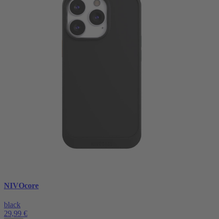
NIVOcore
black
29,99 €