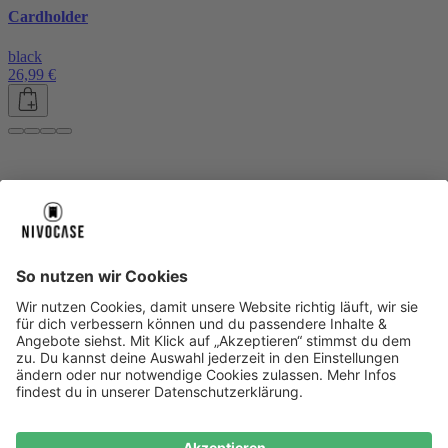
Cardholder
black
26,99 €
Über uns
Über uns
About NIVOCASE
NIVOCASE Test Lab
Blog
Jobs
Schreib uns
Geschäftskunden
Newsletter
Sicher bezahlen
Sicher bezahlen
Hilfe-Center
Hilfe-Center
Zahlungsarten
Versandinfos
Alle Hilfe-Themen
Zufriedenheitsgarantie
Service
Service
AGB
VERTRAG WIDERRUFEN
Datenschutz
Ombudsmann
Barrierefreiheit
Lieferantenkodex
Bestell-Prozess
Anlieferungsbedingung
Bestseller
Bestseller
iPhone Handyhüllen
Samsung Handyhüllen
Google Handyhüllen