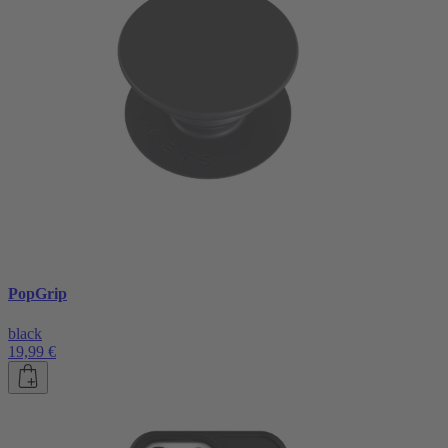
PopGrip
black
19,99 €